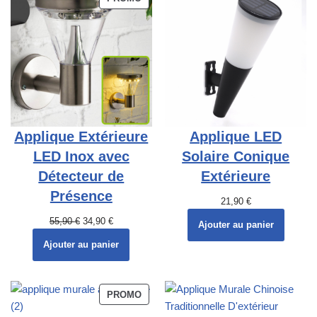
Applique Extérieure
Applique LED
LED Inox avec
Solaire Conique
Détecteur de
Extérieure
Présence
21,90
€
55,90
€
34,90
€
Ajouter au panier
Ajouter au panier
PROMO