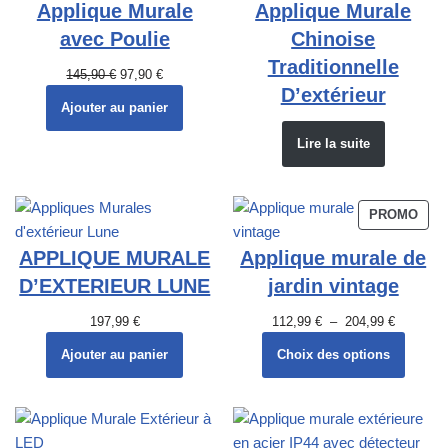
Applique Murale
Applique Murale
avec Poulie
Chinoise
Traditionnelle
145,90
€
97,90
€
D’extérieur
Ajouter au panier
Lire la suite
PROMO
APPLIQUE MURALE
Applique murale de
D’EXTERIEUR LUNE
jardin vintage
197,99
€
112,99
€
–
204,99
€
Ajouter au panier
Choix des options