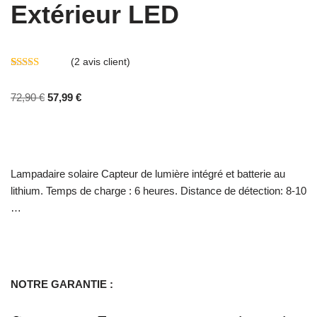
Extérieur LED
(
2
avis client)
Noté
2
5.00
sur 5 basé
72,90
€
57,99
€
sur
notations
client
Lampadaire solaire Capteur de lumière intégré et batterie au
lithium. Temps de charge : 6 heures. Distance de détection: 8-10
…
NOTRE GARANTIE :