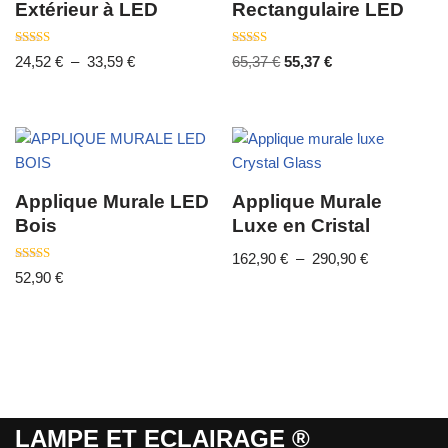
Extérieur à LED
Rectangulaire LED
Note
Note
24,52
€
–
33,59
€
65,37
€
55,37
€
4.00
4.33
sur 5
sur 5
Applique Murale LED
Applique Murale
Bois
Luxe en Cristal
162,90
€
–
290,90
€
Note
52,90
€
4.50
sur 5
LAMPE ET ECLAIRAGE ®