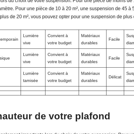
nt lors du choix de votre suspension. Pour une pièce de moins de
mètre. Pour une pièce de 10 à 20 m², une suspension de 45 à 
 plus de 20 m², vous pouvez opter pour une suspension de plus
Lumière
Convient à
Matériaux
Sus
temporain
Facile
vive
votre budget
durables
dia
Lumière
Convient à
Matériaux
Sus
sique
Facile
vive
votre budget
durables
diam
Lumière
Convient à
Matériaux
Sus
Délicat
tamisée
votre budget
durables
dia
hauteur de votre plafond