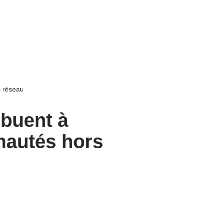
s réseau
ibuent à
nautés hors