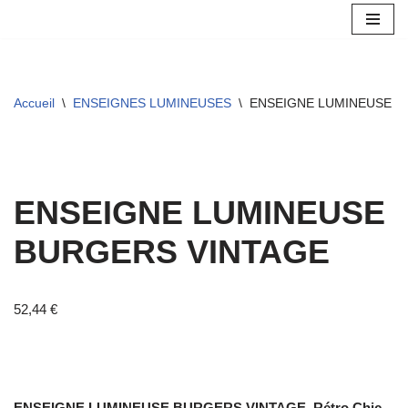
Aller
au
contenu
Accueil
\
ENSEIGNES LUMINEUSES
\
ENSEIGNE LUMINEUSE B
ENSEIGNE LUMINEUSE
BURGERS VINTAGE
52,44
€
ENSEIGNE LUMINEUSE BURGERS VINTAGE,
Rétro Chic