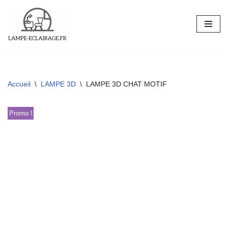
Aller
au
contenu
Accueil
\
LAMPE 3D
\
LAMPE 3D CHAT MOTIF
Promo !