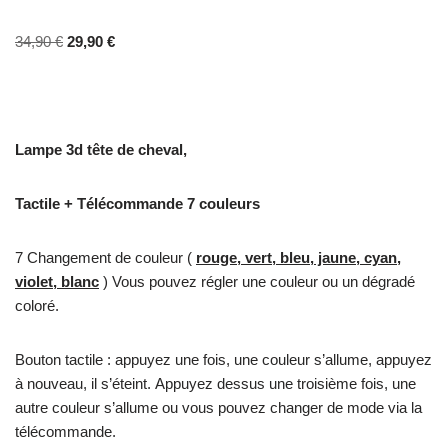
Noté
2
4.00
sur 5 basé
34,90
€
29,90
€
sur
notations
client
Lampe 3d tête de cheval,
Tactile + Télécommande 7 couleurs
7 Changement de couleur (
rouge, vert, bleu, jaune, cyan,
violet, blanc
) Vous pouvez régler une couleur ou un dégradé
coloré.
Bouton tactile : appuyez une fois, une couleur s’allume, appuyez
à nouveau, il s’éteint. Appuyez dessus une troisième fois, une
autre couleur s’allume ou vous pouvez changer de mode via la
télécommande.