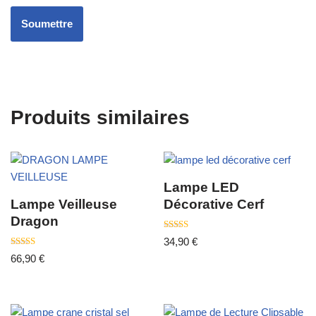
Produits similaires
Lampe LED
Lampe Veilleuse
Décorative Cerf
Dragon
Note
34,90
€
4.00
Note
sur 5
66,90
€
3.50
sur 5