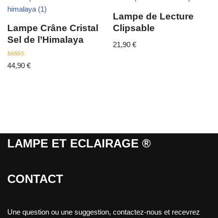
Lampe de Lecture
Lampe Crâne Cristal
Clipsable
Sel de l’Himalaya
21,90
€
Note
44,90
€
3.50
sur 5
LAMPE ET ECLAIRAGE ®
CONTACT
Une question ou une suggestion, contactez-nous et recevrez