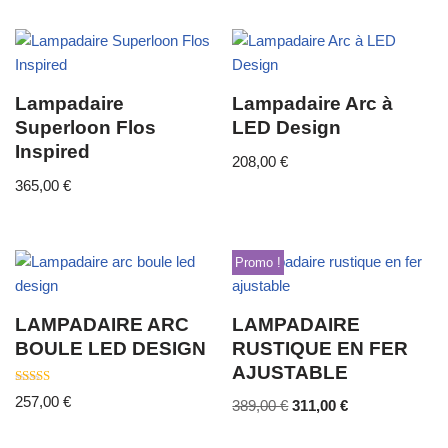
Lampadaire
Lampadaire Arc à
Superloon Flos
LED Design
Inspired
208,00
€
365,00
€
Promo !
LAMPADAIRE ARC
LAMPADAIRE
BOULE LED DESIGN
RUSTIQUE EN FER
AJUSTABLE
Note
257,00
€
389,00
€
311,00
€
4.50
sur 5