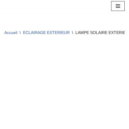
Aller
au
contenu
Accueil
\
ECLAIRAGE EXTERIEUR
\
LAMPE SOLAIRE EXTERIEU