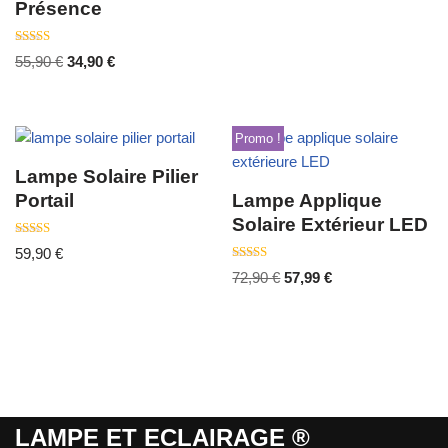
Présence
Note
55,90
€
34,90
€
4.00
sur 5
Promo !
Lampe Solaire Pilier
Portail
Lampe Applique
Solaire Extérieur LED
Note
59,90
€
4.00
sur 5
Note
72,90
€
57,99
€
5.00
sur 5
LAMPE ET ECLAIRAGE ®