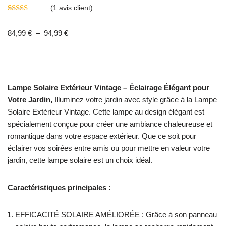
(
1
avis client)
Noté
1
5.00
sur 5 basé
84,99
€
–
94,99
€
sur
notation
client
Lampe Solaire Extérieur Vintage – Éclairage Élégant pour
Votre Jardin,
Illuminez votre jardin avec style grâce à la Lampe
Solaire Extérieur Vintage. Cette lampe au design élégant est
spécialement conçue pour créer une ambiance chaleureuse et
romantique dans votre espace extérieur. Que ce soit pour
éclairer vos soirées entre amis ou pour mettre en valeur votre
jardin, cette lampe solaire est un choix idéal.
Caractéristiques principales :
EFFICACITÉ SOLAIRE AMÉLIORÉE : Grâce à son panneau