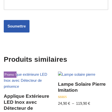
Produits similaires
Promo !
Lampe Solaire Pierre
Imitation
Applique Extérieure
LED Inox avec
Note
24,90
€
–
119,90
€
5.00
Détecteur de
sur 5