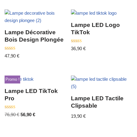
Lampe LED Logo
Lampe Décorative
TikTok
Bois Design Plongée
Note
36,90
€
4.50
Note
sur 5
47,90
€
4.00
sur 5
Promo !
Lampe LED TikTok
Pro
Lampe LED Tactile
Clipsable
Note
76,90
€
56,90
€
19,90
€
4.00
sur 5