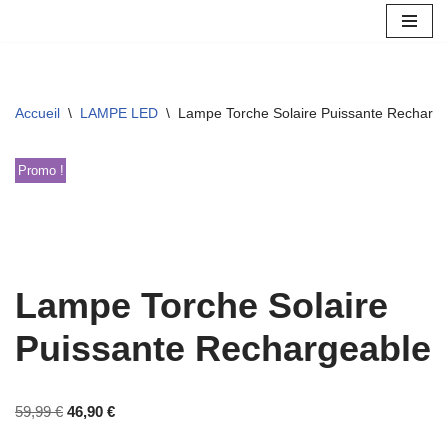
Aller
au
contenu
Accueil
\
LAMPE LED
\
Lampe Torche Solaire Puissante Recharg
Promo !
Lampe Torche Solaire
Puissante Rechargeable
59,99
€
46,90
€