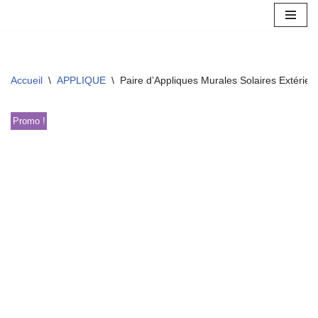
Aller
au
contenu
Accueil
\
APPLIQUE
\
Paire d’Appliques Murales Solaires Extérieu
Promo !