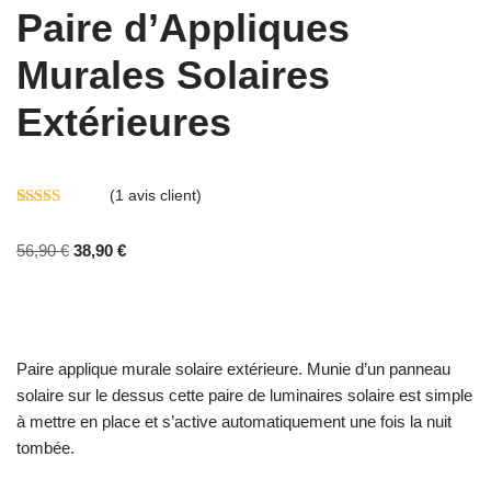
Paire d’Appliques
Murales Solaires
Extérieures
(
1
avis client)
Noté
1
4.00
sur 5 basé
56,90
€
38,90
€
sur
notation
client
Paire applique murale solaire extérieure. Munie d’un panneau
solaire sur le dessus cette paire de luminaires solaire est simple
à mettre en place et s’active automatiquement une fois la nuit
tombée.