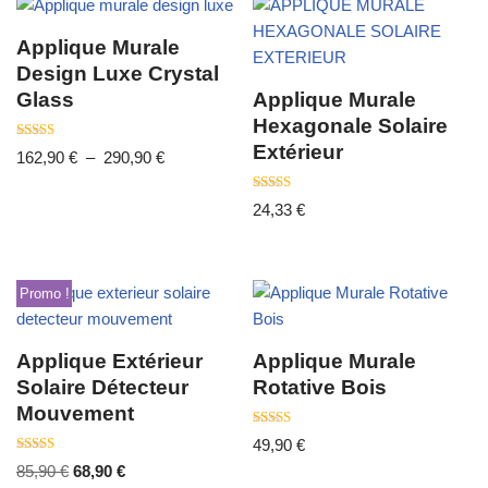
Applique Murale
Design Luxe Crystal
Glass
Applique Murale
Hexagonale Solaire
Extérieur
Note
162,90
€
–
290,90
€
4.00
sur 5
Note
24,33
€
5.00
sur 5
Promo !
Applique Extérieur
Applique Murale
Solaire Détecteur
Rotative Bois
Mouvement
Note
49,90
€
4.50
Note
sur 5
85,90
€
68,90
€
4.00