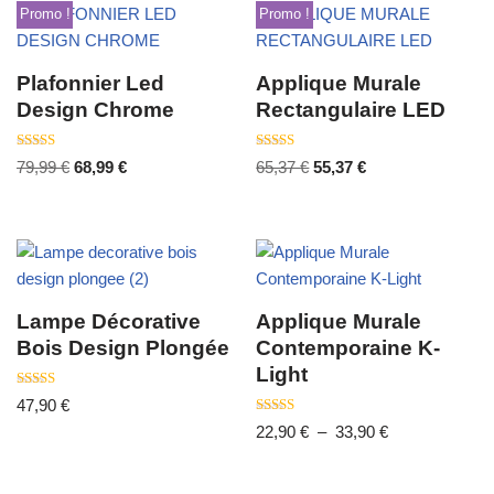
Promo !
Promo !
Plafonnier Led
Applique Murale
Design Chrome
Rectangulaire LED
Note
Note
79,99
€
68,99
€
65,37
€
55,37
€
4.33
4.33
sur 5
sur 5
Lampe Décorative
Applique Murale
Bois Design Plongée
Contemporaine K-
Light
Note
47,90
€
4.00
sur 5
Note
22,90
€
–
33,90
€
3.50
sur 5