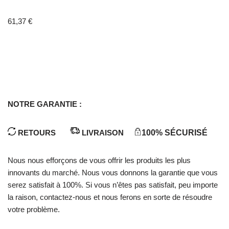
Noté
2
3.50
sur
61,37
€
5 basé
sur
notations
client
NOTRE GARANTIE :
RETOURS
LIVRAISON
100% SÉCURISÉ
Nous nous efforçons de vous offrir les produits les plus
innovants du marché. Nous vous donnons la garantie que vous
serez satisfait à 100%. Si vous n’êtes pas satisfait, peu importe
la raison, contactez-nous et nous ferons en sorte de résoudre
votre problème.