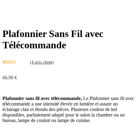
Plafonnier Sans Fil avec
Télécommande
(
4
avis client)
Noté
4
4.50
sur 5 basé
66,90
€
sur
notations
client
Plafonnier sans fil avec télécommande,
Le Plafonnier sans fil avec
télécommande a une intensité élevée en lumière et assure un
éclairage clair et étendu des pièces. Plusieurs couleur de led
disponibles, parfaitement adapté pour le salon la chambre ou un
bureau, lampe de couloir ou lampe de cuisine.