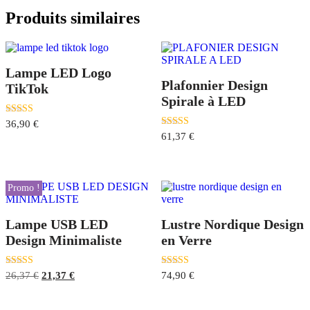
Produits similaires
Lampe LED Logo
Plafonnier Design
TikTok
Spirale à LED
Note
36,90
€
4.50
Note
61,37
€
sur 5
3.50
sur 5
Promo !
Lampe USB LED
Lustre Nordique Design
Design Minimaliste
en Verre
Le
Le
Note
Note
26,37
€
21,37
€
74,90
€
4.25
4.50
prix
prix
sur 5
sur 5
initial
actuel
était :
est :