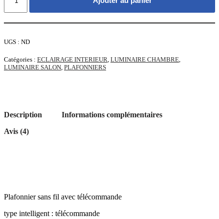
Ajouter au panier
de
Plafonnier
Sans
Fil
avec
UGS :
ND
Télécommande
Catégories :
ECLAIRAGE INTERIEUR
,
LUMINAIRE CHAMBRE
,
LUMINAIRE SALON
,
PLAFONNIERS
Description
Informations complémentaires
Avis (4)
Plafonnier sans fil avec télécommande
type intelligent : télécommande