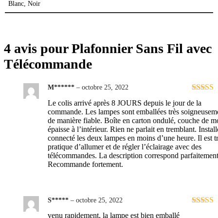
Blanc, Noir
4 avis pour
Plafonnier Sans Fil avec
Télécommande
M******
–
octobre 25, 2022
Note
5
s
Le colis arrivé après 8 JOURS depuis le jour de la
commande. Les lampes sont emballées très soigneuseme
de manière fiable. Boîte en carton ondulé, couche de m
épaisse à l’intérieur. Rien ne parlait en tremblant. Install
connecté les deux lampes en moins d’une heure. Il est t
pratique d’allumer et de régler l’éclairage avec des
télécommandes. La description correspond parfaitement
Recommande fortement.
S*****
–
octobre 25, 2022
Note
5
s
venu rapidement, la lampe est bien emballé