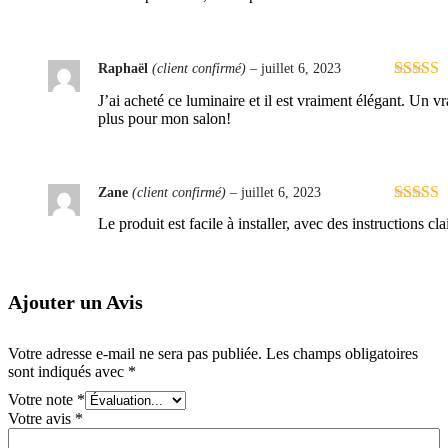
Raphaël
(client confirmé)
–
juillet 6, 2023
Note
4
s
J’ai acheté ce luminaire et il est vraiment élégant. Un vr
5
plus pour mon salon!
Zane
(client confirmé)
–
juillet 6, 2023
Note
4
s
Le produit est facile à installer, avec des instructions cla
5
Ajouter un Avis
Votre adresse e-mail ne sera pas publiée.
Les champs obligatoires
sont indiqués avec
*
Votre note
*
Votre avis
*