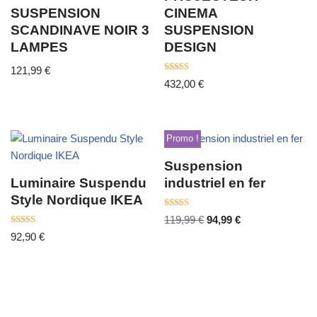
SUSPENSION
CINEMA
SCANDINAVE NOIR 3
SUSPENSION
LAMPES
DESIGN
121,99
€
Note
432,00
€
3.00
sur 5
Promo !
Suspension
Luminaire Suspendu
industriel en fer
Style Nordique IKEA
Note
119,99
€
94,99
€
3.50
Note
sur 5
92,90
€
4.00
sur 5