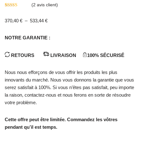
(
2
avis client)
Noté
2
5.00
sur 5 basé
370,40
€
–
533,44
€
sur
notations
client
NOTRE GARANTIE :
RETOURS
LIVRAISON
100% SÉCURISÉ
Nous nous efforçons de vous offrir les produits les plus
innovants du marché. Nous vous donnons la garantie que vous
serez satisfait à 100%. Si vous n’êtes pas satisfait, peu importe
la raison, contactez-nous et nous ferons en sorte de résoudre
votre problème.
Cette offre peut être limitée. Commandez les vôtres
pendant qu’il est temps.