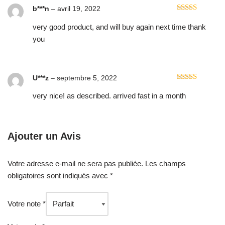
b***n
–
avril 19, 2022
Note
5
sur 5
very good product, and will buy again next time thank
you
U***z
–
septembre 5, 2022
Note
5
sur 5
very nice! as described. arrived fast in a month
Ajouter un Avis
Votre adresse e-mail ne sera pas publiée.
Les champs
obligatoires sont indiqués avec
*
Votre note
*