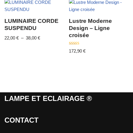
LUMINAIRE CORDE
Lustre Moderne
SUSPENDU
Design – Ligne
croisée
22,00
€
–
38,00
€
Note
172,90
€
4.50
sur 5
LAMPE ET ECLAIRAGE ®
CONTACT