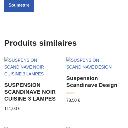
Produits similaires
Suspension
SUSPENSION
Scandinave Design
SCANDINAVE NOIR
CUISINE 3 LAMPES
Note
78,90
€
4.00
sur 5
111,00
€