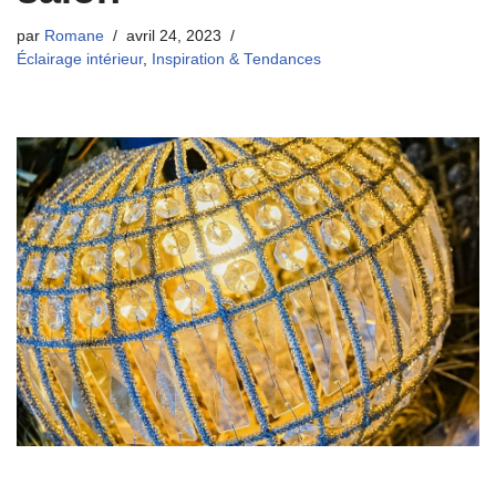
par
Romane
avril 24, 2023
Éclairage intérieur
,
Inspiration & Tendances