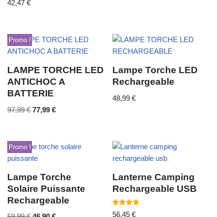
42,47
€
Promo !
LAMPE TORCHE LED
Lampe Torche LED
ANTICHOC A
Rechargeable
BATTERIE
48,99
€
97,99
€
77,99
€
Promo !
Lampe Torche
Lanterne Camping
Solaire Puissante
Rechargeable USB
Rechargeable
Note
56,45
€
59,99
€
46,90
€