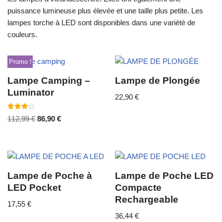
puissance lumineuse plus élevée et une taille plus petite. Les
lampes torche à LED sont disponibles dans une variété de
couleurs.
Promo !
Lampe Camping –
Lampe de Plongée
Luminator
22,90
€
Note
112,99
€
86,90
€
3.50
sur 5
Lampe de Poche à
Lampe de Poche LED
LED Pocket
Compacte
Rechargeable
17,55
€
36,44
€