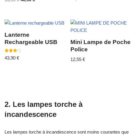
5.00
sur 5
Lanterne
Rechargeable USB
Mini Lampe de Poche
Police
Note
43,90
€
12,55
€
4.00
sur 5
2. Les lampes torche à
incandescence
Les lampes torche à incandescence sont moins courantes que