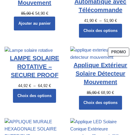
Automatique avec
Mouvement
Télécommande
85,90
€
54,90
€
41,90
€
–
51,90
€
Ajouter au panier
Choix des options
PROMO
LAMPE SOLAIRE
Applique Extérieur
ROTATIVE –
Solaire Détecteur
SECURE PROOF
Mouvement
44,92
€
–
64,92
€
85,90
€
68,90
€
Choix des options
Choix des options